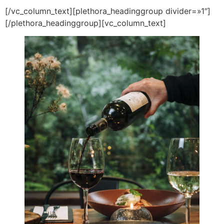
[/vc_column_text][plethora_headinggroup divider=»1″]
[/plethora_headinggroup][vc_column_text]