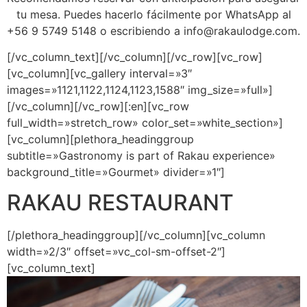
tu mesa. Puedes hacerlo fácilmente por WhatsApp al
+56 9 5749 5148 o escribiendo a
info@rakaulodge.com
.
[/vc_column_text][/vc_column][/vc_row][vc_row]
[vc_column][vc_gallery interval=»3″
images=»1121,1122,1124,1123,1588″ img_size=»full»]
[/vc_column][/vc_row][:en][vc_row
full_width=»stretch_row» color_set=»white_section»]
[vc_column][plethora_headinggroup
subtitle=»Gastronomy is part of Rakau experience»
background_title=»Gourmet» divider=»1″]
RAKAU RESTAURANT
[/plethora_headinggroup][/vc_column][vc_column
width=»2/3″ offset=»vc_col-sm-offset-2″]
[vc_column_text]