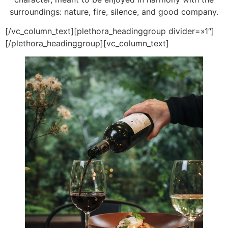
surroundings: nature, fire, silence, and good company.
[/vc_column_text][plethora_headinggroup divider=»1″]
[/plethora_headinggroup][vc_column_text]