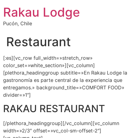
Rakau Lodge
Pucón, Chile
Restaurant
[:es][vc_row full_width=»stretch_row»
color_set=»white_section»][vc_column]
[plethora_headinggroup subtitle=»En Rakau Lodge la
gastronomía es parte central de la experiencia que
entregamos.» background_title=»COMFORT FOOD»
divider=»1″]
RAKAU RESTAURANT
[/plethora_headinggroup][/vc_column][vc_column
width=»2/3″ offset=»vc_col-sm-offset-2″]